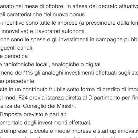
ato nel mese di ottobre. In attesa del decreto attuativo
li caratteristiche del nuovo bonus.
 incentivo sono tutte le imprese (a prescindere dalla for
innovative) e i lavoratori autonomi.
one sono le spese e gli investimenti in campagne pubbli
eguenti canali:
e periodica
 e radiofoniche locali, analogiche o digitali
lmeno dell’1% gli analoghi investimenti effettuati sugli st
no precedente.
te in un contributo fruibile sotto forma di credito di impo
 mod. F24 previa istanza diretta al Dipartimento per l’i
denza del Consiglio dei Ministri.
d'imposta previsto è pari al:
ementale degli investimenti effettuati;
croimprese, piccole e medie imprese e start up innovati