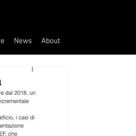
te
News
About
à
re dal 2018, un 
incrementale 
icio, i casi di 
mentazione 
MEF, che 