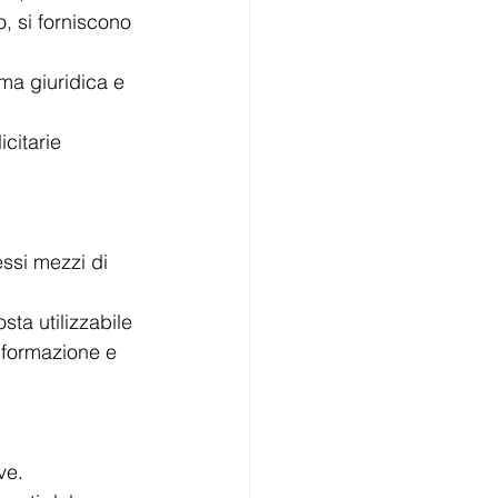
, si forniscono 
ma giuridica e 
citarie 
essi mezzi di 
sta utilizzabile 
nformazione e 
ve.