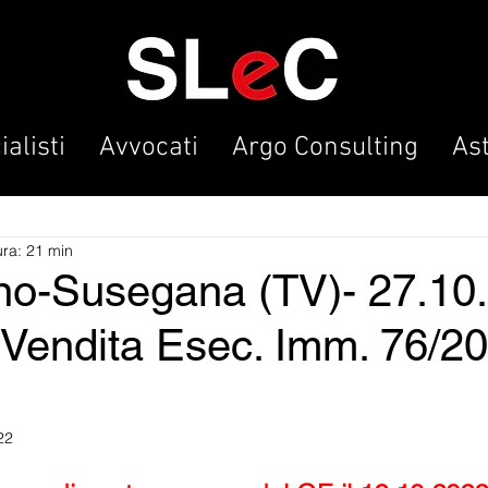
alisti
Avvocati
Argo Consulting
As
ura: 21 min
no-Susegana (TV)- 27.10
 Vendita Esec. Imm. 76/20
22