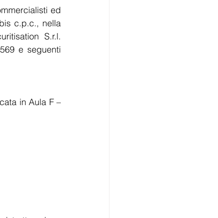
ommercialisti ed 
is c.p.c., nella 
isation S.r.l. 
 569 e seguenti 
cata in Aula F – 