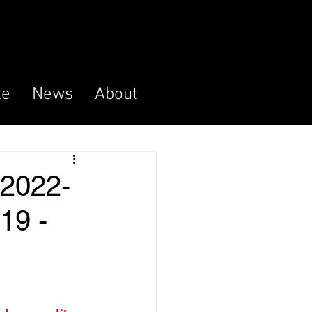
te
News
About
.2022-
19 -