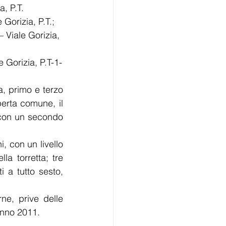
, P.T. 
 Gorizia, P.T.; 
– Viale Gorizia, 
-      particella n. 167 sub 11 – Vano scala, b.c.n.c. ai subb 12, 13 e 14 – Viale Gorizia, P.T-1- 
a, primo e terzo 
erta comune, il 
 con un secondo 
i, con un livello 
la torretta; tre 
 a tutto sesto, 
ne, prive delle 
’anno 2011.