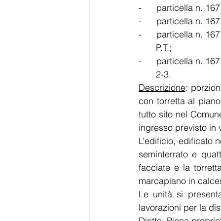
-      particella n. 
-      particella n. 1
-      particella n. 1
       P.T.; 
       2-3. 
Descrizione
: porzion
con torretta al pian
tutto sito nel Comun
ingresso previsto in 
L’edificio, edificato n
seminterrato e quattro
facciate e la torret
marcapiano in calces
Le unità si presenta
lavorazioni per la dis
Diritto
: Piena proprie