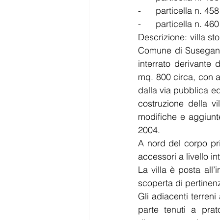
-      particella n. 4
-      particella n. 4
Descrizione
: villa s
Comune di Susegana (
interrato derivante 
mq. 800 circa, con a
dalla via pubblica ed
costruzione della vi
modifiche e aggiunt
2004.
A nord del corpo pri
accessori a livello i
La villa è posta all
scoperta di pertinen
Gli adiacenti terreni
parte tenuti a prat