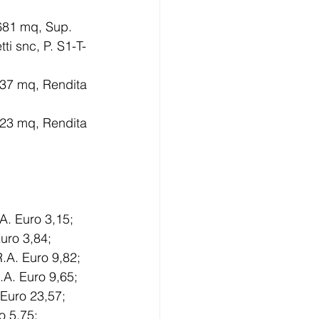
 681 mq, Sup. 
       Cat. escluse aree scoperte 672 mq, Rendita Euro 2.992,87 – Via Casonetti snc, P. S1-T- 
-     particella n. 533 sub 7 – Cat. C/6, Cl. 4, Cons. 192 mq, Sup. Cat. totale 237 mq, Rendita 
-     particella n. 533 sub 8 – Cat. C/6, Cl. 4, Cons. 207 mq, Sup. Cat. totale 223 mq, Rendita 
.A. Euro 3,15; 
Euro 3,84; 
R.A. Euro 9,82; 
R.A. Euro 9,65; 
 Euro 23,57; 
o 5,75; 