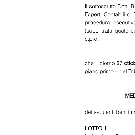
Il sottoscritto Dott.
Esperti Contabili di 
procedura esecutiv
(subentrata quale ce
c.p.c.,  
che il giorno 
27 otto
piano primo – del Tri
MED
dei seguenti beni im
LOTTO 1