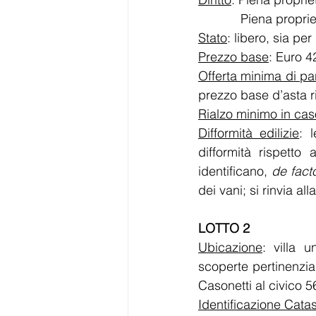
            Pien
Stato
: libero, sia pe
Prezzo base
: Euro 4
Offerta minima di par
prezzo base d’asta ri
Rialzo minimo in cas
Difformità edilizie
: 
difformità rispetto 
identificano, 
de fact
dei vani; si rinvia all
LOTTO 2
Ubicazione
: villa u
scoperte pertinenzial
Casonetti al civico 56
Identificazione Catas