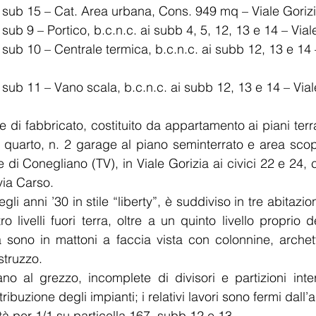
167 sub 15 – Cat. Area urbana, Cons. 949 mq – Viale Gorizia
67 sub 9 – Portico, b.c.n.c. ai subb 4, 5, 12, 13 e 14 – Viale
67 sub 10 – Centrale termica, b.c.n.c. ai subb 12, 13 e 14 
e di fabbricato, costituito da appartamento ai piani terr
o quarto, n. 2 garage al piano seminterrato e area scop
e di Conegliano (TV), in Viale Gorizia ai civici 22 e 24,
via Carso. 
egli anni ’30 in stile “liberty”, è suddiviso in tre abitazion
 livelli fuori terra, oltre a un quinto livello proprio del
ta sono in mattoni a faccia vista con colonnine, archetti
truzzo. 
no al grezzo, incomplete di divisori e partizioni inter
tribuzione degli impianti; i relativi lavori sono fermi dall
tà per 1/1 su particella 167, subb 12 e 13