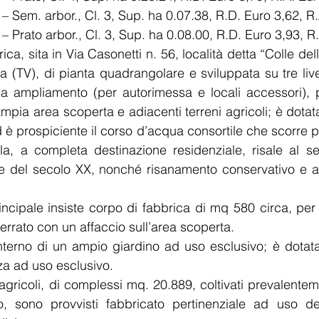
58 – Sem. arbor., Cl. 3, Sup. ha 0.07.38, R.D. Euro 3,62, R
60 – Prato arbor., Cl. 3, Sup. ha 0.08.00, R.D. Euro 3,93, R
torica, sita in Via Casonetti n. 56, località detta “Colle de
TV), di pianta quadrangolare e sviluppata su tre livell
da ampliamento (per autorimessa e locali accessori), 
mpia area scoperta e adiacenti terreni agricoli; è dotat
 è prospiciente il corso d’acqua consortile che scorre pi
lla, a completa destinazione residenziale, risale al se
e del secolo XX, nonché risanamento conservativo e a
ncipale insiste corpo di fabbrica di mq 580 circa, per 
nterrato con un affaccio sull’area scoperta.
’interno di un ampio giardino ad uso esclusivo; è dotat
za ad uso esclusivo.
 agricoli, di complessi mq. 20.889, coltivati prevalenteme
o, sono provvisti fabbricato pertinenziale ad uso depo