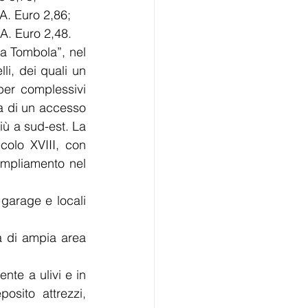
.A. Euro 2,86; 
.A. Euro 2,48. 
lla Tombola”, nel 
i, dei quali un 
per complessivi 
a di un accesso 
ù a sud-est. La 
colo XVIII, con 
mpliamento nel 
garage e locali 
a di ampia area 
nte a ulivi e in 
sito attrezzi, 