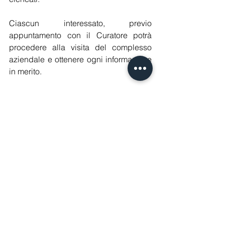
Ciascun interessato, previo 
appuntamento con il Curatore potrà 
procedere alla visita del complesso 
aziendale e ottenere ogni informazione 
in merito.
Treviso, 13 aprile2022
Il Curatore
Fallimento FM s.r.l.
– dott. Renzo Dugo – 
Aste