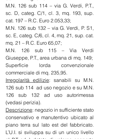
M.N. 126 sub 114 – via G. Verdi, P.T., 
sc. D, categ. C/1, cl. 3, mq. 193, sup. 
cat. 197 – R.C. Euro 2.053,33;
M.N. 126 sub 132 – via G. Verdi, P. S1, 
sc. E, categ. C/6, cl. 4, mq. 21, sup. cat. 
mq. 21 – R.C. Euro 65,07;
M.N. 126 sub 115 – Via Verdi 
Giuseppe, P.T., area urbana di mq. 149;
Superficie lorda convenzionale 
commerciale di mq. 235,95.
Irregolarità edilizie
: sanabili su M.N. 
126 sub 114  ad uso negozio e su M.N. 
126 sub 132 ad uso autorimessa 
(vedasi perizia).
Descrizione
: negozio in sufficiente stato 
conservativo e manutentivo ubicato al 
piano terra sul lato est del fabbricato. 
L’U.I. si sviluppa su di un unico livello 