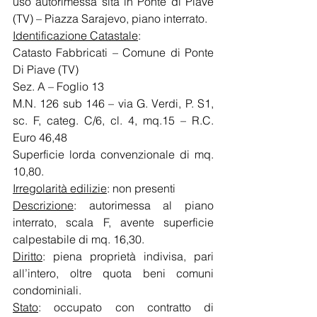
uso autorimessa sita in Ponte di Piave 
(TV) – Piazza Sarajevo, piano interrato. 
Identificazione Catastale
: 
Catasto Fabbricati – Comune di Ponte 
Di Piave (TV)
Sez. A – Foglio 13
M.N. 126 sub 146 – via G. Verdi, P. S1, 
sc. F, categ. C/6, cl. 4, mq.15 – R.C. 
Euro 46,48
Superficie lorda convenzionale di mq. 
10,80.
Irregolarità edilizie
: non presenti
Descrizione
: autorimessa al piano 
interrato, scala F, avente superficie 
calpestabile di mq. 16,30.
Diritto
: piena proprietà indivisa, pari 
all’intero, oltre quota beni comuni 
condominiali.
Stato
: occupato con contratto di 