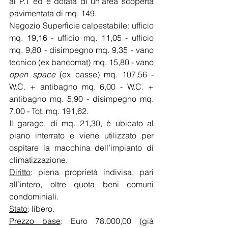
al P.T ed è dotata di un’area scoperta 
pavimentata di mq. 149. 
Negozio Superficie calpestabile: ufficio 
mq. 19,16 - ufficio mq. 11,05 - ufficio 
mq. 9,80 - disimpegno mq. 9,35 - vano 
tecnico (ex bancomat) mq. 15,80 - vano 
open space
 (ex casse) mq. 107,56 - 
W.C. + antibagno mq. 6,00 - W.C. + 
antibagno mq. 5,90 - disimpegno mq. 
7,00 - Tot. mq. 191,62.
Il garage, di mq. 21,30, è ubicato al 
piano interrato e viene utilizzato per 
ospitare la macchina dell’impianto di 
climatizzazione. 
Diritto
: piena proprietà indivisa, pari 
all’intero, oltre quota beni comuni 
condominiali.
Stato
: libero.  
Prezzo base
: Euro 78.000,00 (già 