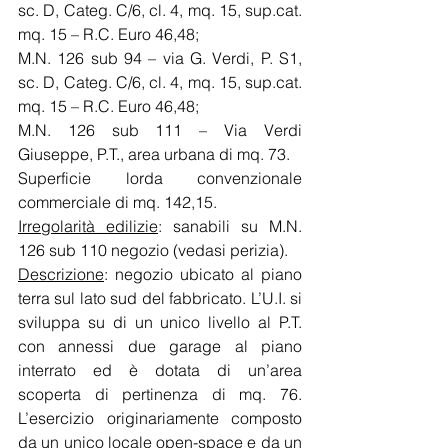
sc. D, Categ. C/6, cl. 4, mq. 15, sup.cat. 
mq. 15 – R.C. Euro 46,48;
M.N. 126 sub 94 – via G. Verdi, P. S1, 
sc. D, Categ. C/6, cl. 4, mq. 15, sup.cat. 
mq. 15 – R.C. Euro 46,48;
M.N. 126 sub 111 – Via Verdi 
Giuseppe, P.T., area urbana di mq. 73.
Superficie lorda convenzionale 
commerciale di mq. 142,15.
Irregolarità edilizie
: sanabili su M.N. 
126 sub 110 negozio (vedasi perizia).
Descrizione
: negozio ubicato al piano 
terra sul lato sud del fabbricato. L’U.I. si 
sviluppa su di un unico livello al P.T. 
con annessi due garage al piano 
interrato ed è dotata di un’area 
scoperta di pertinenza di mq. 76. 
L’esercizio originariamente composto 
da un unico locale open-space e da un 