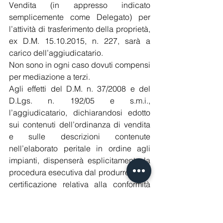
Vendita (in appresso indicato 
semplicemente come Delegato) per 
l’attività di trasferimento della proprietà, 
ex D.M. 15.10.2015, n. 227, sarà a 
carico dell’aggiudicatario.
Non sono in ogni caso dovuti compensi 
per mediazione a terzi.
Agli effetti del D.M. n. 37/2008 e del 
D.Lgs. n. 192/05 e s.m.i., 
l’aggiudicatario, dichiarandosi edotto 
sui contenuti dell’ordinanza di vendita 
e sulle descrizioni contenute 
nell’elaborato peritale in ordine agli 
impianti, dispenserà esplicitamente la 
procedura esecutiva dal produrre sia la 
certificazione relativa alla conformità 
degli stessi alle norme di sicurezza, 
che la certificazione/attestato di 
qualificazione energetica, 