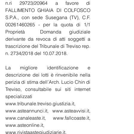
n.ri 29723/20964 a favore di 
FALLIMENTO GHIAIA DI COLFOSCO 
S.P.A., con sede Susegana (TV), C.F. 
00261460265 - per la quota di 1/1 
Proprietà  Domanda giudiziale 
derivante da revoca di atti soggetti a 
trascrizione del Tribunale di Treviso rep. 
n. 2734/2018 del 10.07.2018.
La migliore identificazione e 
descrizione dei lotti è rinvenibile nella 
perizia di stima dell’Arch. Lucio Chin di 
Treviso, consultabile sui siti internet 
specializzati 
www.tribunale.treviso.giustizia.it
,  
www.asteannunci.it
, 
www.asteavvisi.it
, 
www.canaleaste.it
, 
www.fallcoaste.it
, 
www.asteonline.it
, 
www.rivistaastegiudiziarie.it
, 