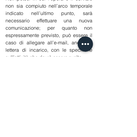
non sia compiuto nell’arco temporale 
indicato nell’ultimo punto, sarà 
necessario effettuare una nuova 
comunicazione; per quanto non 
espressamente previsto, può essere il 
caso di allegare all’e-mail, anche la 
lettera di incarico, con le specifiche 
sull’attività che dovrà essere svolta.
Qualora manchino i dati suindicati, la 
comunicazione sarà considerata 
omessa dall’Ispettorato del Lavoro e 
sarà applicata la relativa sanzione 
amministrativa; una comunicazione già 
trasmessa potrà essere annullata, 
ovvero potranno essere modificati i dati 
ivi inseriti, in qualunque momento 
antecedente all’inizio dell’attività del 
prestatore.