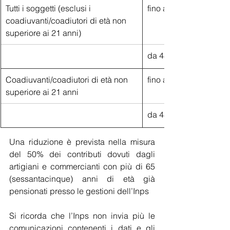
Tutti i soggetti (esclusi i 
fino a 48.279 euro
coadiuvanti/coadiutori di età non 
superiore ai 21 anni)
da 48.279 euro
Coadiuvanti/coadiutori di età non 
fino a 48.279 euro
superiore ai 21 anni
da 48.279 euro
Una riduzione è prevista nella misura 
del 50% dei contributi dovuti dagli 
artigiani e commercianti con più di 65 
(sessantacinque) anni di età già 
pensionati presso le gestioni dell’Inps
Si ricorda che l’Inps non invia più le 
comunicazioni contenenti i dati e gli 