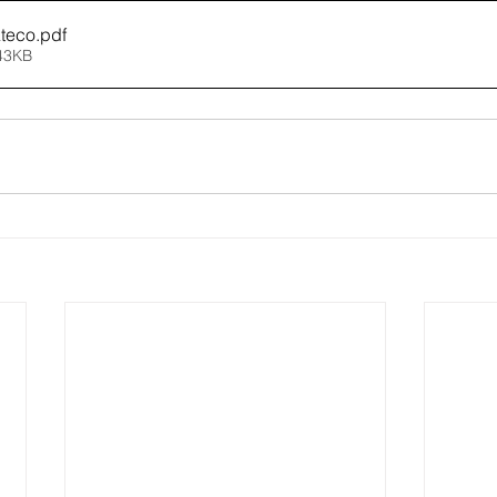
Ateco
.pdf
343KB