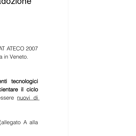
’adozione 
STAT ATECO 2007 
a in Veneto.
ti tecnologici 
entare il ciclo 
essere 
nuovi di 
allegato A alla 