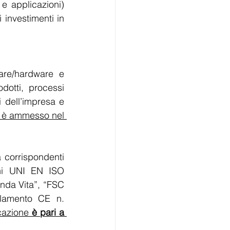
e applicazioni) 
investimenti in 
are/hardware e 
otti, processi 
i dell’impresa e 
Il complesso di tali spese è ammesso nel 
 corrispondenti 
oni UNI EN ISO 
da Vita”, “FSC 
lamento CE n. 
cazione 
è pari a 