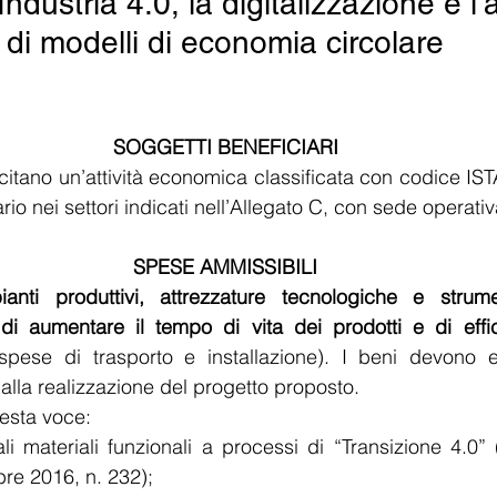
Industria 4.0, la digitalizzazione e l
di modelli di economia circolare
SOGGETTI BENEFICIARI
rcitano un’attività economica classificata con codice I
io nei settori indicati nell’Allegato C, con sede operativ
SPESE AMMISSIBILI
anti produttivi, attrezzature tecnologiche e strumen
di aumentare il tempo di vita dei prodotti e di effici
 spese di trasporto e installazione). I beni devono 
i alla realizzazione del progetto proposto.
esta voce:
li materiali funzionali a processi di “Transizione 4.0” (
re 2016, n. 232);