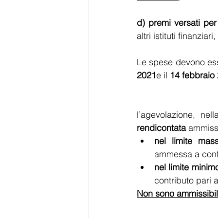
d) premi versati per
altri istituti finanzia
Le spese devono esse
2021
e il 
14 febbraio
l’agevolazione, nel
rendicontata 
ammissi
nel limite mas
ammessa a contr
nel limite minim
contributo pari 
Non sono ammissibili