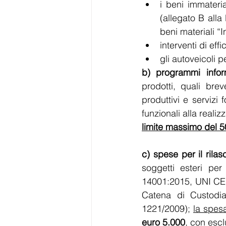
i beni immateria
(allegato B alla
beni materiali “
interventi di ef
gli autoveicoli 
b) programmi infor
prodotti, quali bre
produttivi e servizi 
funzionali alla reali
limite massimo del 
c) spese per il rilas
soggetti esteri per
14001:2015, UNI CEI
Catena di Custodia
1221/2009); 
la spes
euro 5.000
, con escl