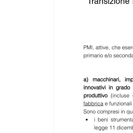
Transizione 
PMI, attive, che ese
primario e/o secondar
a) macchinari, impi
innovativi in grado 
produttivo 
(incluse
fabbrica
 e funzional
Sono compresi in qu
i beni strumenta
legge 11 dicemb