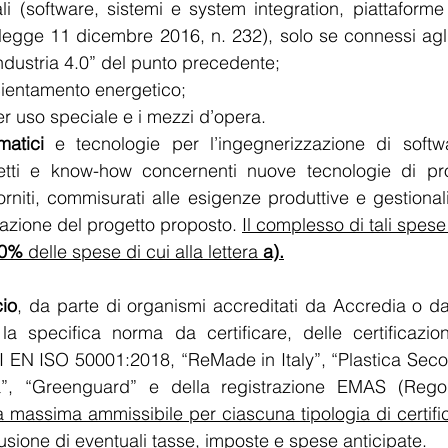
li (software, sistemi e system integration, piattaforme 
 legge 11 dicembre 2016, n. 232), solo se connessi agli 
Industria 4.0” del punto precedente;
ficientamento energetico;
per uso speciale e i mezzi d’opera.
matici 
e tecnologie per l’ingegnerizzazione di softw
vetti e know-how concernenti nuove tecnologie di prod
forniti, commisurati alle esigenze produttive e gestional
zzazione del progetto proposto. 
50% 
delle spese di cui alla lettera 
a).
cio
, da parte di organismi accreditati da Accredia o da
 la specifica norma da certificare, delle certificazi
 EN ISO 50001:2018, “ReMade in Italy”, “Plastica Secon
”, “Greenguard” e della registrazione EMAS (Rego
a massima ammissibile per ciascuna tipologia di certifi
usione di eventuali tasse, imposte e spese anticipate.