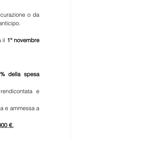
curazione o da 
’anticipo.
il 
1° novembre 
% della spesa 
endicontata e 
ta e ammessa a 
000 €.