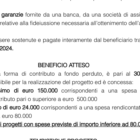
 garanzie 
fornite da una banca, da una società di assi
ri, relative alla fideiussione necessaria all’ottenimento dell
re sostenute e pagate interamente dal beneficiario tra 
 2024.
BENEFICIO ATTESO
la forma di contributo a fondo perduto, è pari al 
30
bile per la realizzazione del progetto ed è concessa:
simo di euro 150.000 
corrispondenti a una spesa r
ibuto pari o superiore a euro  500.000
o di euro 24.000 
corrispondenti a una spesa rendiconta
a euro 80.000
 progetti con spese previste di importo inferiore ad 80.