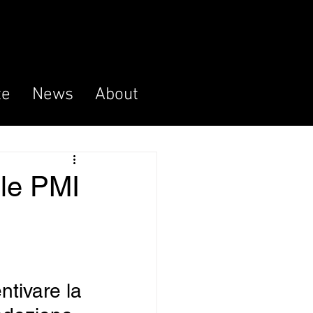
te
News
About
lle PMI
ntivare la 