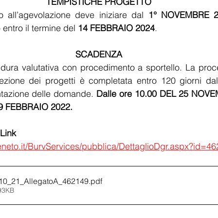
TEMPISTICHE PROGETTO
 all’agevolazione deve iniziare dal
 1° NOVEMBRE 2
entro il termine del 
14 FEBBRAIO 2024
.
SCADENZA
ra valutativa con procedimento a sportello. La procedu
ezione dei progetti è completata entro 120 giorni dal
ntazione delle domande. 
Dalle ore 10.00 DEL 25 NOVE
09 FEBBRAIO 2022.
 Link 
veneto.it/BurvServices/pubblica/DettaglioDgr.aspx?id=4
10_21_AllegatoA_462149
.pdf
493KB