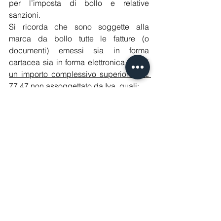
per l’imposta di bollo e relative 
sanzioni.
Si ricorda che sono soggette alla 
marca da bollo tutte le fatture (o 
documenti) emessi sia in forma 
cartacea sia in forma elettronica aventi 
un importo complessivo superiore a € 
77,47 non assoggettato da Iva
, quali:
le fatture fuori campo Iva, per 
mancanza del requisito oggettivo 
o soggettivo (artt.2, 3, 4 e 5, Dpr 
633/72);
le fatture fuori campo Iva ex artt. 
da 7-bis a 7-septies Dpr 633/72;
le fatture non imponibili per 
cessioni ad esportatori abituali 
che emettono la dichiarazione 
d’intento (art.8, co.1, lett. c), Dpr 
633/72);