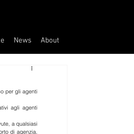
te
News
About
o per gli agenti 
ivi agli agenti 
ute, a qualsiasi 
rto di agenzia, 