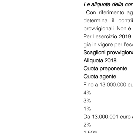
Le aliquote della con
 Con riferimento agli agenti operanti in forma di società di capitali, la casa mandante 
determina il contr
provvigionali. Non è
Per l’esercizio 2019
già in vigore per l’e
Scaglioni provvigiona
Aliquota 2018
Quota preponente
Quota agente
Fino a 13.000.000 e
4%
3%
1%
Da 13.000.001 euro 
2%
1,50%