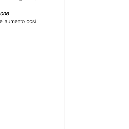
sone
le aumento così 