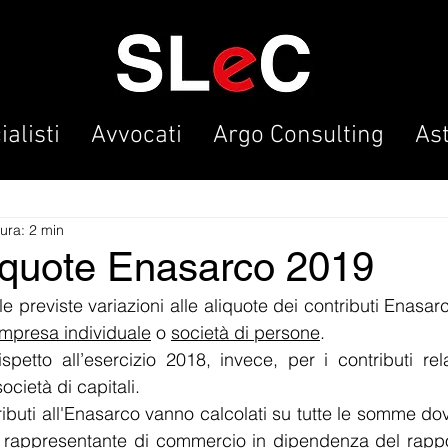
alisti
Avvocati
Argo Consulting
As
tura: 2 min
iquote Enasarco 2019
le previste variazioni alle aliquote dei contributi Enasarc
impresa individuale
 o 
società di persone
.
petto all’esercizio 2018, invece, per i contributi relat
ocietà di capitali.
ributi all'Enasarco vanno calcolati su tutte le somme dov
 al rappresentante di commercio in dipendenza del rappo