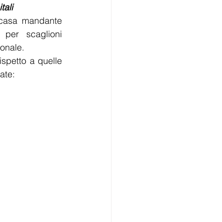
tali
 per scaglioni 
ionale.
spetto a quelle 
ate: