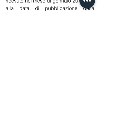
ricevute nel mese di gennaio 2018, fino 
alla data di pubblicazione della 
suddetta circolare, relative ad 
operazioni con IVA divenuta esigibile 
nel 2017, non verranno applicate 
sanzioni nel caso tali documenti siano 
stati considerati nella liquidazione IVA 
relativa al mese di dicembre 2017.
Commercialisti
Mostra tutti
Post recenti