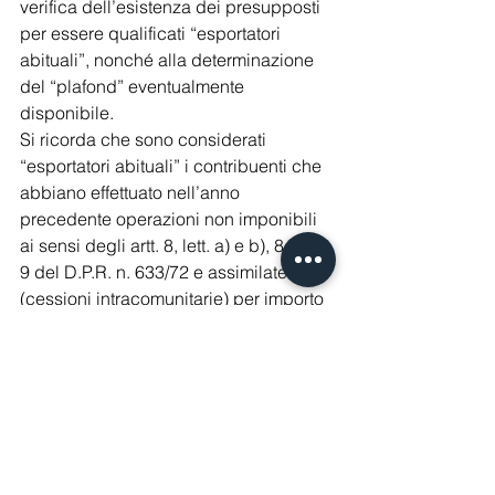
verifica dell’esistenza dei presupposti 
per essere qualificati “esportatori 
abituali”, nonché alla determinazione 
del “plafond” eventualmente 
disponibile.
Si ricorda che sono considerati 
“esportatori abituali” i contribuenti che 
abbiano effettuato nell’anno 
precedente operazioni non imponibili 
ai sensi degli artt. 8, lett. a) e b), 8 bis e 
9 del D.P.R. n. 633/72 e assimilate 
(cessioni intracomunitarie) per importo 
superiore al 10% del volume d’affari 
realizzato nello stesso periodo.
Commercialisti