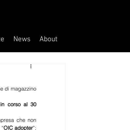
te
News
About
ze di magazzino 
in corso al 30 
impresa che non 
 “
OIC adopter
”; 