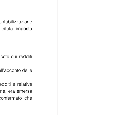
ntabilizzazione 
 citata 
imposta 
ste sui redditi 
l’acconto delle 
dditi e relative 
one, era emersa 
confermato che 