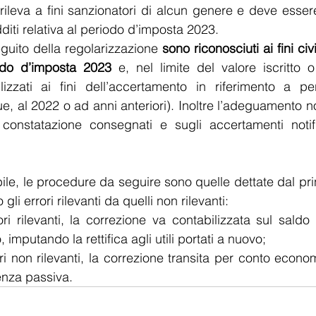
leva a fini sanzionatori di alcun genere e deve essere 
diti relativa al periodo d’imposta 2023.
seguito della regolarizzazione 
sono riconosciuti ai fini civil
odo d’imposta 2023
 e, nel limite del valore iscritto o
izzati ai fini dell’accertamento in riferimento a per
, al 2022 o ad anni anteriori). Inoltre l’adeguamento non
 constatazione consegnati e sugli accertamenti notific
abile, le procedure da seguire sono quelle dettate dal pri
li errori rilevanti da quelli non rilevanti: 
ri rilevanti, la correzione va contabilizzata sul saldo 
 imputando la rettifica agli utili portati a nuovo;
ri non rilevanti, la correzione transita per conto econom
nza passiva.