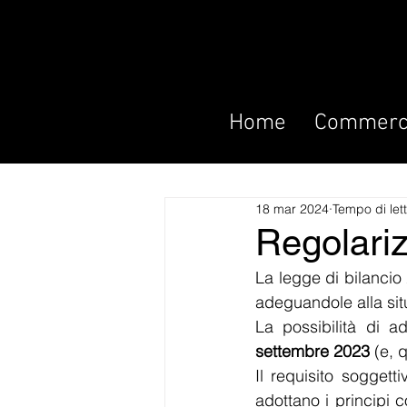
Home
Commerci
18 mar 2024
Tempo di let
Regolari
La legge di bilancio
adeguandole alla situ
La possibilità di a
settembre 2023
 (e, q
Il requisito soggett
adottano i principi c