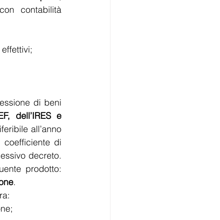
on contabilità 
effettivi;
essione di beni 
F, dell’IRES e 
eribile all’anno 
coefficiente di 
essivo decreto. 
Quindi, il costo dell’adeguamento, a titolo di IVA, sarebbe dato dal seguente prodotto: 
ione
.
ra:
one;