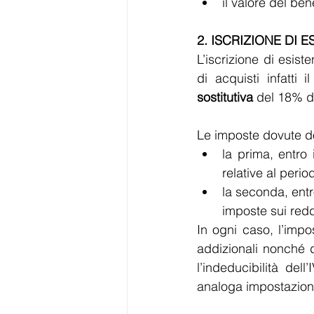
il valore del ben
2. ISCRIZIONE DI E
L’iscrizione di esis
di acquisti infatti
sostitutiva
 del 18% da
Le imposte dovute d
la prima, entro 
relative al peri
la seconda, entr
imposte sui redd
In ogni caso, l’impos
addizionali nonché d
l’indeducibilità de
analoga impostazione