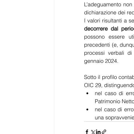
L’adeguamento non ri
dichiarazione dei red
I valori risultanti a 
decorrere dal peri
possono essere util
precedenti (e, dunque
processi verbali di
gennaio 2024.
Sotto il profilo cont
OIC 29, distinguendo g
nel caso di erro
Patrimonio Netto,
nel caso di erro
una sopravvenie