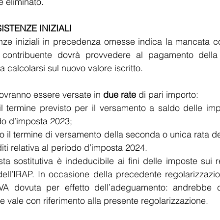
e eliminato.
SISTENZE INIZIALI
tenze iniziali in precedenza omesse indica la mancata co
 il contribuente dovrà provvedere al pagamento della
 calcolarsi sul nuovo valore iscritto.
ovranno essere versate in 
due rate
 di pari importo:
il termine previsto per il versamento a saldo delle impo
odo d’imposta 2023;
o il termine di versamento della seconda o unica rata del
iti relativa al periodo d’imposta 2024.
ta sostitutiva è indeducibile ai fini delle imposte sui re
ell’IRAP. In occasione della precedente regolarizzazi
ll’IVA dovuta per effetto dell’adeguamento: andrebbe 
 vale con riferimento alla presente regolarizzazione.