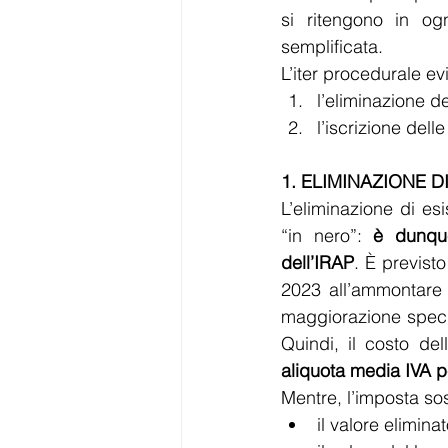
si ritengono in og
semplificata.
L’iter procedurale ev
l’eliminazione del
l’iscrizione del
1. ELIMINAZIONE DI
L’eliminazione di es
“in nero”: 
è dunque
dell’IRAP
. È previsto
2023 all’ammontare c
maggiorazione specif
aliquota media IVA pe
Mentre, l’imposta sost
il valore elimina