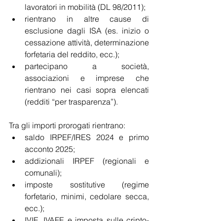
lavoratori in mobilità (DL 98/2011);
rientrano in altre cause di 
esclusione dagli ISA (es. inizio o 
cessazione attività, determinazione 
forfetaria del reddito, ecc.);
partecipano a società, 
associazioni e imprese che 
rientrano nei casi sopra elencati 
(redditi “per trasparenza”).
Tra gli importi prorogati rientrano:
saldo IRPEF/IRES 2024 e primo 
acconto 2025;
addizionali IRPEF (regionali e 
comunali);
imposte sostitutive (regime 
forfetario, minimi, cedolare secca, 
ecc.);
IVIE, IVAFE e imposta sulle cripto-