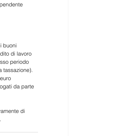
dipendente 
i buoni 
dito di lavoro 
esso periodo 
 tassazione). 
 euro 
rogati da parte 
ivamente di 
.