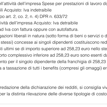
ell’attività dell’impresa Spese per prestazioni di lavoro 
i Acquisto: Iva indetraibile
o art. 2, co. 2, n. 4) DPR n. 633/72
ttività dell’impresa Acquisto: Iva detraibile
d Iva con fattura oppure con autofattura.
azioni liberali in natura (sotto forma di beni o servizi o d
 stessi) concesse ai singoli dipendenti costituiscono red
i ultimi se di importo superiore ad 258,23 euro nello st
orto complessivo inferiore ad 258,23 euro sono esenti da
nto per il singolo dipendente della franchigia di 258,23
 a tassazione di tutti i benefits (compresi gli omaggi) e
la redazione della dichiarazione dei redditi, si consiglia v
i per la distinta rilevazione delle diverse tipologie di costo