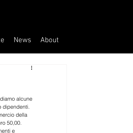
te
News
About
ordiamo alcune 
 o dipendenti.
ercio della 
uro 50,00.
menti e 