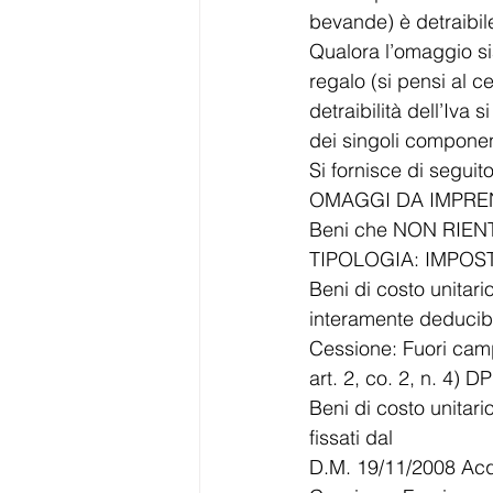
bevande) è detraibile
Qualora l’omaggio sia
regalo (si pensi al ce
detraibilità dell’Iva
dei singoli componen
Si fornisce di seguit
OMAGGI DA IMPREN
Beni che NON RIENTR
TIPOLOGIA: IMPOST
Beni di costo unitar
interamente deducibil
Cessione: Fuori ca
art. 2, co. 2, n. 4) D
Beni di costo unitari
fissati dal
D.M. 19/11/2008 Acqu