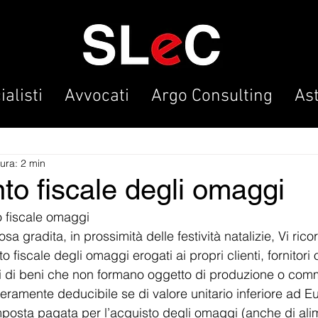
alisti
Avvocati
Argo Consulting
As
tura: 2 min
to fiscale degli omaggi
o fiscale omaggi
sa gradita, in prossimità delle festività natalizie, Vi ric
o fiscale degli omaggi erogati ai propri clienti, fornitori
i di beni che non formano oggetto di produzione o comm
eramente deducibile se di valore unitario inferiore ad E
l’imposta pagata per l’acquisto degli omaggi (anche di ali