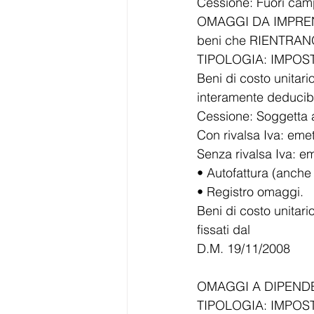
Cessione: Fuori camp
OMAGGI DA IMPREN
beni che RIENTRANO n
TIPOLOGIA: IMPOST
Beni di costo unitar
interamente deducibil
Cessione: Soggetta 
Con rivalsa Iva: eme
Senza rivalsa Iva: e
• Autofattura (anche 
• Registro omaggi.
Beni di costo unitari
fissati dal
D.M. 19/11/2008
OMAGGI A DIPEND
TIPOLOGIA: IMPOST