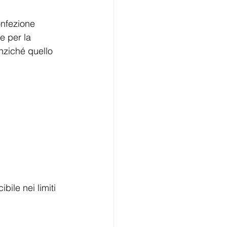
onfezione 
e per la 
anziché quello 
ile nei limiti 